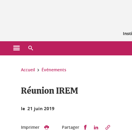
Gestion des cookies
Inst
Ouvrir le menu principal
Ouvrir le moteur de recherche
Vous êtes ici :
Accueil
Événements
Réunion IREM
le 21 juin 2019
Partager sur Faceb
Partager sur L
Imprimer
Partager