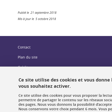
Publié le 21 septembre 2018
Mis à jour le 5 octobre 2018
Contact
Plan du site
Crédits
Mentions légales
Ce site utilise des cookies et vous donne
vous souhaitez activer.
Données personnelles : politique de confidentialité
Ce site utilise des cookies pour vous proposer la lect
Gestion des cookies
permettre de partager le contenu sur les réseaux soci
des pages. Nous vous donnons la possibilité d’accepter
Accessibilité : non conforme
Nous conservons votre choix pendant 6 mois. Vous pou