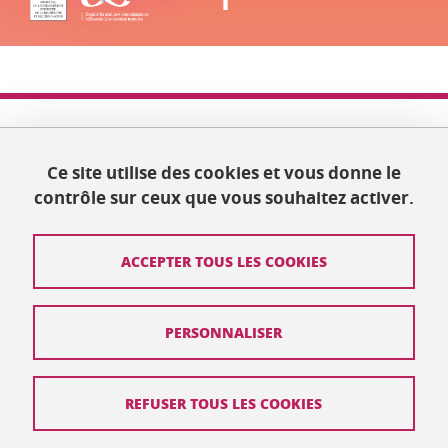
DATE
1 septembre 2019
31 août 2020
-
Ce site utilise des cookies et vous donne le
Année des mathématiques 2019-2020
contrôle sur ceux que vous souhaitez activer.
ACCEPTER TOUS LES COOKIES
Contact
PERSONNALISER
Plan du site
Crédits
REFUSER TOUS LES COOKIES
Mentions légales