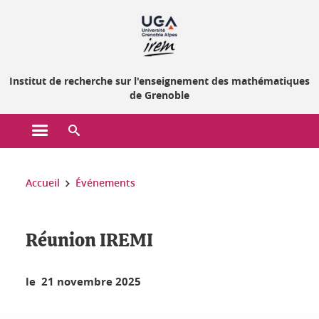
Gestion des cookies
Institut de recherche sur l'enseignement des mathématiques
de Grenoble
Ouvrir le menu principal
Ouvrir le moteur de recherche
Vous êtes ici :
Accueil
Événements
Réunion IREMI
le 21 novembre 2025