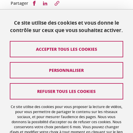
Partager sur Facebook
Partager sur LinkedIn
Partager
Ce site utilise des cookies et vous donne le
Publié le 4 juillet 2025
contrôle sur ceux que vous souhaitez activer.
Mis à jour le 9 décembre 2025
ACCEPTER TOUS LES COOKIES
Contact
PERSONNALISER
Plan du site
Crédits
REFUSER TOUS LES COOKIES
Mentions légales
Ce site utilise des cookies pour vous proposer la lecture de vidéos,
Données personnelles : politique de confidentialité
pour vous permettre de partager le contenu sur les réseaux
sociaux, et pour mesurer l’audience des pages. Nous vous
donnons la possibilité d’accepter ou de refuser ces cookies. Nous
Gestion des cookies
conservons votre choix pendant 6 mois. Vous pouvez changer
d’avis et modifier votre choix à tout moment en cliquant sur le lien